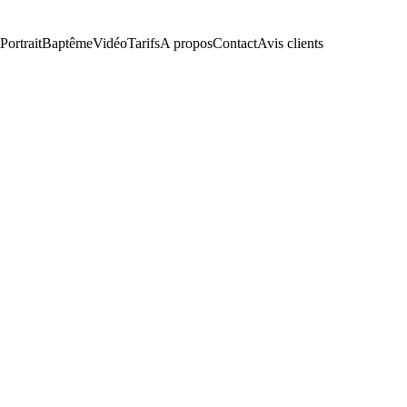
Portrait
Baptême
Vidéo
Tarifs
A propos
Contact
Avis clients