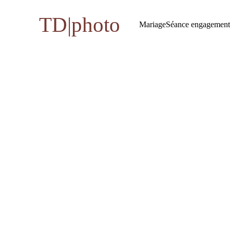
TD|photo
Mariage
Séance engagement