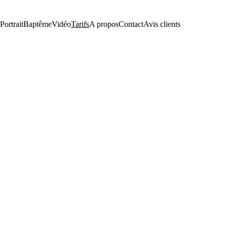
Portrait
Baptême
Vidéo
Tarifs
A propos
Contact
Avis clients
- Découvrez les formules mariage 
Formule