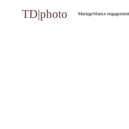
TD|photo
Mariage
Séance engagement
Formule Argent